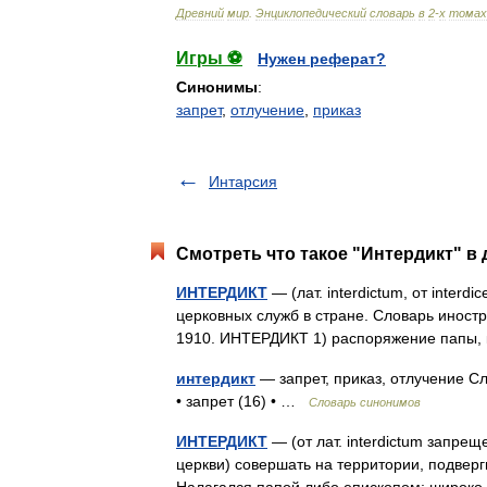
Древний
мир
.
Энциклопедический
словарь
в
2
-
х
томах
Игры ⚽
Нужен реферат?
Синонимы
:
запрет
,
отлучение
,
приказ
Интарсия
Смотреть что такое "Интердикт" в 
ИНТЕРДИКТ
— (лат. interdictum, от inter
церковных служб в стране. Словарь иностр
1910. ИНТЕРДИКТ 1) распоряжение папы
интердикт
— запрет, приказ, отлучение Сл
• запрет (16) • …
Словарь синонимов
ИНТЕРДИКТ
— (от лат. interdictum запре
церкви) совершать на территории, подвер