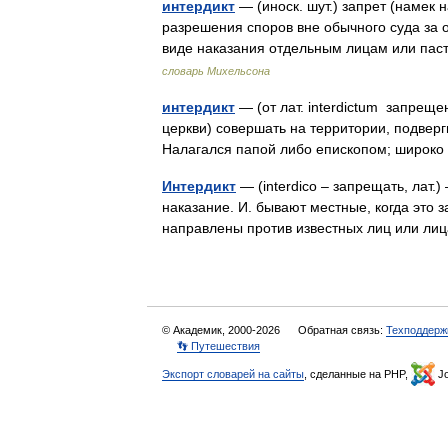
интердикт
— (иноск. шут.) запрет (намек
разрешения споров вне обычного суда за о
виде наказания отдельным лицам или па
словарь Михельсона
интердикт
— (от лат. interdictum запреще
церкви) совершать на территории, подвер
Налагался папой либо епископом; широко 
Интердикт
— (interdico – запрещать, лат.)
наказание. И. бывают местные, когда это з
направлены против известных лиц или 
© Академик, 2000-2026
Обратная связь:
Техподдерж
👣 Путешествия
Экспорт словарей на сайты
, сделанные на PHP,
Jo