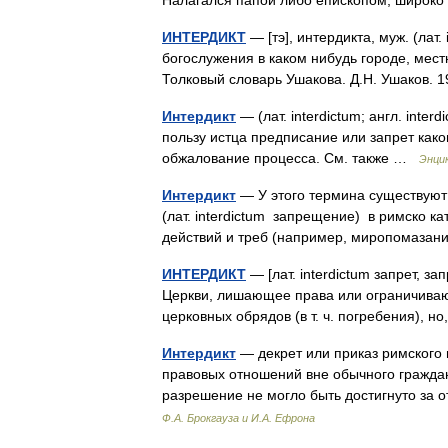
Налагался папой либо епископом; широко
ИНТЕРДИКТ
— [тэ], интердикта, муж. (лат.
богослужения в каком нибудь городе, мест
Толковый словарь Ушакова. Д.Н. Ушаков.
Интердикт
— (лат. interdictum; англ. inter
пользу истца предписание или запрет како
обжалование процесса. См. также …
Энци
Интердикт
— У этого термина существуют 
(лат. interdictum запрещение) в римско 
действий и треб (например, миропомаз
ИНТЕРДИКТ
— [лат. interdictum запрет, з
Церкви, лишающее права или ограничиваю
церковных обрядов (в т. ч. погребения), 
Интердикт
— декрет или приказ римского
правовых отношений вне обычного гражданс
разрешение не могло быть достигнуто з
Ф.А. Брокгауза и И.А. Ефрона