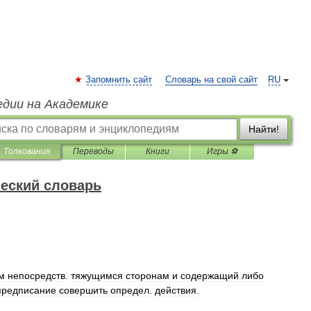
Запомнить сайт
Словарь на свой сайт
RU
едии на Академике
Найти!
Толкования
Переводы
Книги
Игры ⚽
еский словарь
м
непосредств
.
тяжущимся
сторонам
и
содержащий
либо
предписание
совершить
определ
.
действия
.