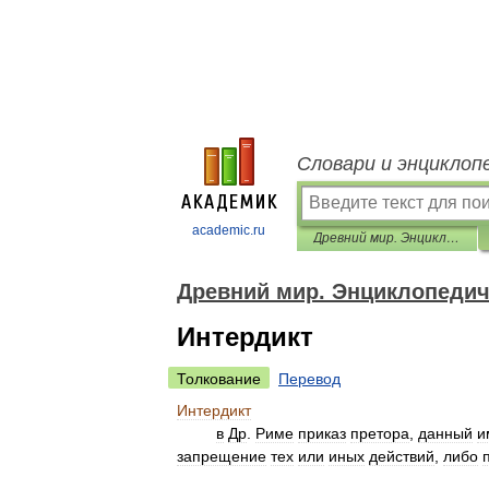
Словари и энциклоп
academic.ru
Древний мир. Энциклопедический словарь
Древний мир. Энциклопедич
Интердикт
Толкование
Перевод
Интердикт
в
Др
.
Риме
приказ
претора
,
данный
и
запрещение
тех
или
иных
действий
,
либо