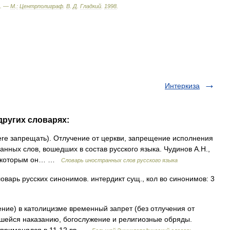
. —
М
.
:
Центрполиграф
.
В
.
Д
.
Гладкий
.
1998
.
Интеркиза
других словарях:
dicere запрещать). Отлучение от церкви, запрещение исполнения
анных слов, вошедших в состав русского языка. Чудинов А.Н.,
, которым он… …
Словарь иностранных слов русского языка
оварь русских синонимов. интердикт сущ., кол во синонимов: 3
щение) в католицизме временный запрет (без отлучения от
гшейся наказанию, богослужение и религиозные обряды.